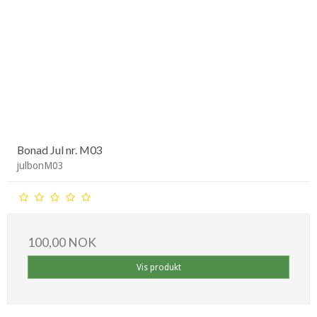
Bonad Jul nr. M03
julbonM03
100,00 NOK
Vis produkt