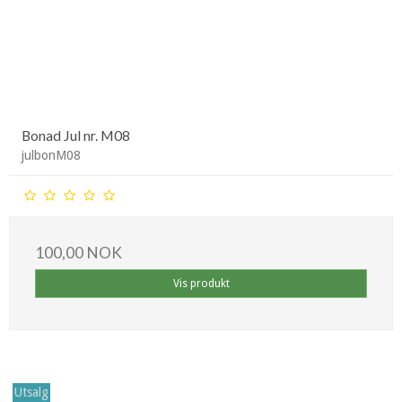
Bonad Jul nr. M08
julbonM08
100,00 NOK
Vis produkt
Utsalg